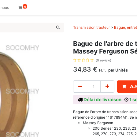
0
-nous
Transmission tracteur
>
Bague, entret
Bague de l'arbre de
Massey Ferguson Sé
(0 review)
34,83
€
par
Unités
H.T.
AJ
Délai de livraison :
1 s
Bague de l'arbre de transmission se
référence d'origine : 1617894M1. Se m
Massey Ferguson
200 Series : 230, 233, 23
265, 270, 273, 274, 275, 