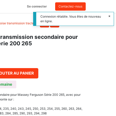
Se connecter
Contactez-nous
Connexion rétablie. Vous êtes de nouveau
en ligne.
oise transmission tracteur
>
 transmission secondaire pour
rie 200 265
OUTER AU PANIER
emaine
condaire pour Massey Ferguson Série 200 265, avec pour
onte sur :
4, 235, 240, 243, 245, 250, 253, 254, 255, 260, 263, 264,
283, 284, 285, 290, 293, 294, 298