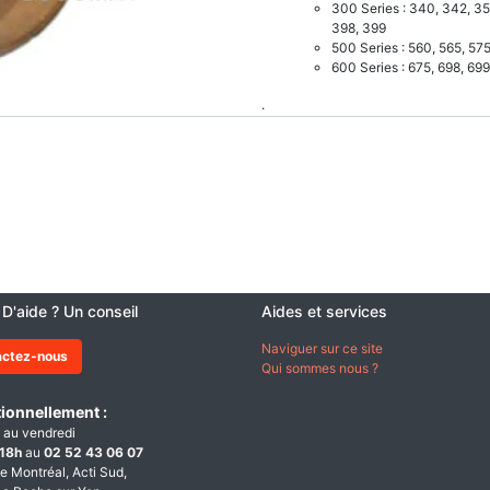
300 Series : 340, 342, 35
398, 399
500 Series : 560, 565, 57
600 Series : 675, 698, 699
.
 D'aide ? Un conseil
Aides et services
Naviguer sur ce site
actez-nous
Qui sommes nous ?
ionnellement :
 au vendredi
18h
au
02 52 43 06 07
e Montréal, Acti Sud,