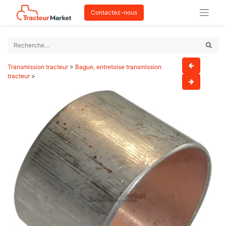
Contactez-nous
Transmission tracteur
>
Bague, entretoise transmission
tracteur
>