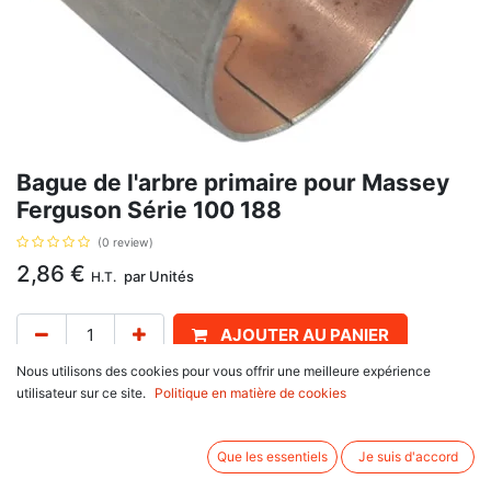
Bague de l'arbre primaire pour Massey
Ferguson Série 100 188
(0 review)
2,86
€
par
Unités
H.T.
AJOUTER AU PANIER
Nous utilisons des cookies pour vous offrir une meilleure expérience
Délai de livraison :
1 semaine
utilisateur sur ce site.
Politique en matière de cookies
Axe butée d'embrayage, Diamètre 27 x 25,5 mm, épaisseur 19,2 mm, avec
pour référence d'origine : 1321, 184592M1, B.4890. Se monte sur :
Que les essentiels
Je suis d'accord
Massey Ferguson
100 Series : 135, 148, 165, 168, 175, 178, 185, 188