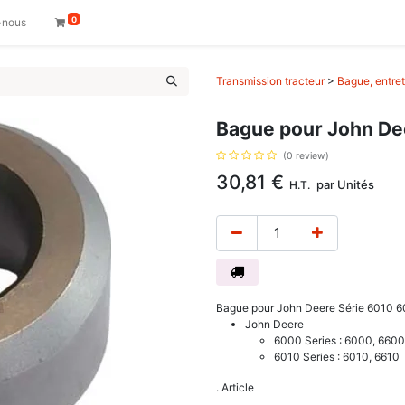
0
-nous
Transmission tracteur
>
Bague, entret
Bague pour John De
(0 review)
30,81
€
par
Unités
H.T.
Bague pour John Deere Série 6010 601
John Deere
6000 Series : 6000, 6600
6010 Series : 6010, 6610
. Article