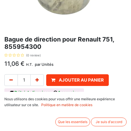
Bague de direction pour Renault 751,
855954300
(0 review)
11,06
€
par
Unités
H.T.
AJOUTER AU PANIER
Délai de livraison :
1 semaine
Nous utilisons des cookies pour vous offrir une meilleure expérience
diamètre Intérieur 36 mm, et extérieur 39 mm, largeur 45 mm, avec pour
utilisateur sur ce site.
Politique en matière de cookies
référence d'origine 855954300
Informations complémentaires:
Que les essentiels
Je suis d'accord
Pour Claas / Renault : 301, 351 M, 361, 421, 466 S, 58-12 LS, 58-32, 551, 556,