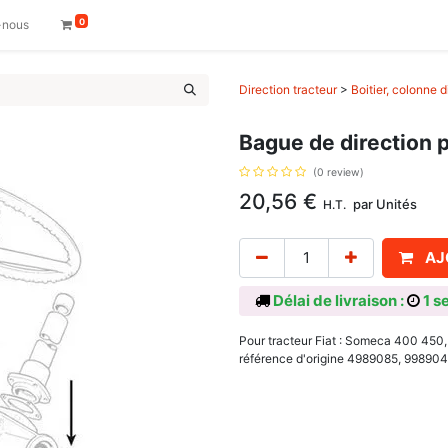
0
-nous
Direction tracteur
>
Boitier, colonne d
Bague de direction 
(0 review)
20,56
€
par
Unités
H.T.
AJ
Délai de livraison :
1 s
Pour tracteur Fiat : Someca 400 450,
référence d'origine 4989085, 998904