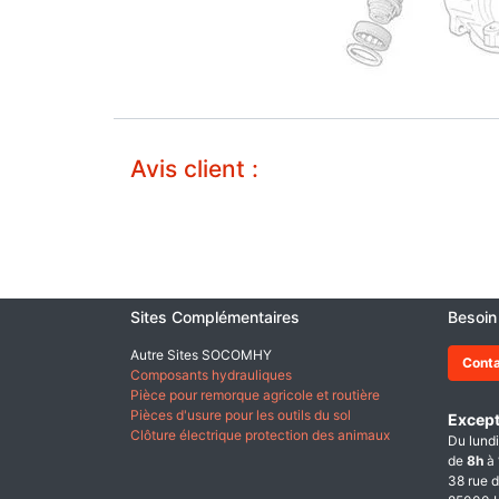
Avis client :
Sites Complémentaires
Besoin
Autre Sites SOCOMHY
Cont
Composants hydrauliques
Pièce pour remorque agricole et routière
Pièces d'usure pour les outils du sol
Except
Clôture électrique protection des animaux
Du lundi
de
8h
à
38 rue d