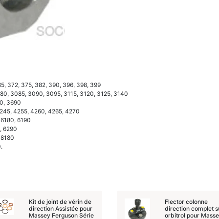
65, 372, 375, 382, 390, 396, 398, 399
80, 3085, 3090, 3095, 3115, 3120, 3125, 3140
80, 3690
4245, 4255, 4260, 4265, 4270
, 6180, 6190
0, 6290
, 8180
.
Kit de joint de vérin de
Flector colonne
direction Assistée pour
direction complet s
Massey Ferguson Série
orbitrol pour Mass