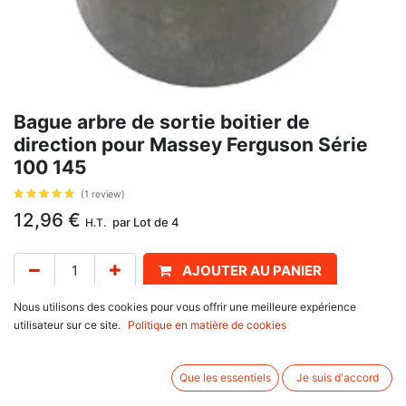
Bague arbre de sortie boitier de
direction pour Massey Ferguson Série
100 145
(1 review)
12,96
€
par
Lot de 4
H.T.
AJOUTER AU PANIER
Nous utilisons des cookies pour vous offrir une meilleure expérience
Délai de livraison :
1 semaine
utilisateur sur ce site.
Politique en matière de cookies
Référence 1850018M1, 21910014, pour Massey Ferguson
100 Series : 135, 145, 148, 165, 168, 175, 178, 185, 188
Que les essentiels
Je suis d'accord
200 Series : 230, 240, 250
35X, FE35, 35, 65, 765