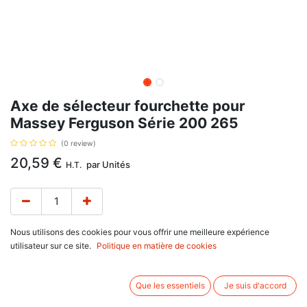
Axe de sélecteur fourchette pour
Massey Ferguson Série 200 265
(0 review)
20,59
€
par
Unités
H.T.
Nous utilisons des cookies pour vous offrir une meilleure expérience
utilisateur sur ce site.
Politique en matière de cookies
Axe de fourchette, avec pour référence d'origine : 1860759, 1678865. Se
monte sur :
Massey Ferguson
Que les essentiels
Je suis d'accord
200 Series : 235, 240, 245, 250, 253, 255, 260, 265, 275, 283,