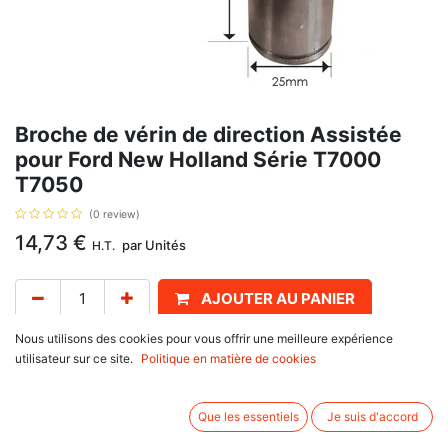
Broche de vérin de direction Assistée
pour Ford New Holland Série T7000
T7050
(0 review)
14,73
€
par
Unités
H.T.
AJOUTER AU PANIER
Nous utilisons des cookies pour vous offrir une meilleure expérience
Délai de livraison :
1 semaine
utilisateur sur ce site.
Politique en matière de cookies
Référence Ford : 5171707, se monte sur Ford New Holland
60 Series : 8160, 8260, 8360, 8560
Que les essentiels
Je suis d'accord
M Series : M100, M115, M135, M160
TM Series : TM110, TM115, TM120, TM125, TM130, TM135, TM140,