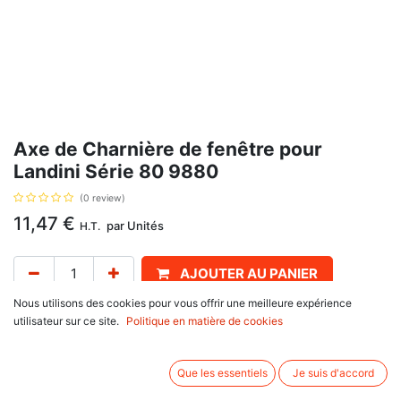
Axe de Charnière de fenêtre pour
Landini Série 80 9880
(0 review)
11,47
€
par
Unités
H.T.
AJOUTER AU PANIER
Nous utilisons des cookies pour vous offrir une meilleure expérience
Délai de livraison :
1 semaine
utilisateur sur ce site.
Politique en matière de cookies
Fenêtre latérale arrière. Référence d'origine : 3301941. Se monte sur :
Massey Ferguson
Que les essentiels
Je suis d'accord
3000 Séries
3050, 3060, 3065, 3070, 3075, 3085, 3090, 3095