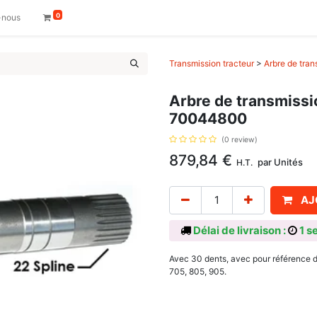
0
-nous
Transmission tracteur
>
Arbre de tran
Arbre de transmissio
70044800
(0 review)
879,84
€
par
Unités
H.T.
AJ
Délai de livraison :
1 s
Avec 30 dents, avec pour référence d'
705, 805, 905.