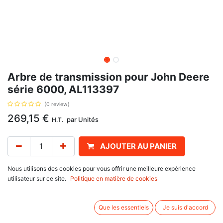
Arbre de transmission pour John Deere
série 6000, AL113397
(0 review)
269,15
€
par
Unités
H.T.
AJOUTER AU PANIER
Délai de livraison :
1 semaine
Nous utilisons des cookies pour vous offrir une meilleure expérience
utilisateur sur ce site.
Politique en matière de cookies
Arbre de transmission, avec pour référence d'origine AL117421, AL113397,
pour John Deere
Que les essentiels
Je suis d'accord
série 6000 : 6300, 6500, 6600.