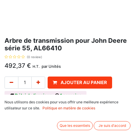
Arbre de transmission pour John Deere
série 55, AL66410
(0 review)
492,37
€
par
Unités
H.T.
AJOUTER AU PANIER
Délai de livraison :
1 semaine
Nous utilisons des cookies pour vous offrir une meilleure expérience
Avec 29 et 14 cannelures, avec pour référence d'origine AL66410, pour
utilisateur sur ce site.
Politique en matière de cookies
John Deere
série 50 : 2150, 2250, 2350, 2550, 2750, 2950, 3150,
Que les essentiels
Je suis d'accord
série 40 : 2140, 3040, 3140,
série 55 : 3055, 3155, 3255.