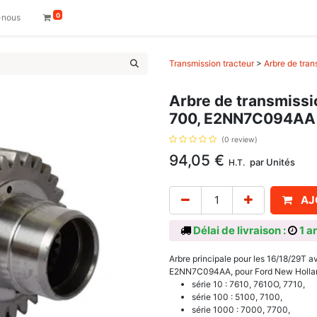
0
-nous
Transmission tracteur
>
Arbre de tran
Arbre de transmissi
700, E2NN7C094AA
(0 review)
94,05
€
par
Unités
H.T.
AJ
Délai de livraison :
1 a
Arbre principale pour les 16/18/29T av
E2NN7C094AA, pour Ford New Holla
série 10 : 7610, 7610O, 7710,
série 100 : 5100, 7100,
série 1000 : 7000, 7700,