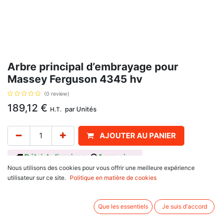
Arbre principal d’embrayage pour
Massey Ferguson 4345 hv
(0 review)
189,12
€
par
Unités
H.T.
AJOUTER AU PANIER
Délai de livraison :
1 semaine
Nous utilisons des cookies pour vous offrir une meilleure expérience
Pour Massey Ferguson : 148 FR, 165 4.212, D4.203, 168, 185 FR, 188 FR,
utilisateur sur ce site.
Politique en matière de cookies
265, 275, 275E, 290, 290E, 362, 365, 375, 375E, 390, 390E, 390T, 396,
4225, HV, 4235, HV, 4240, 4245, HV, 4255, HV, 4325 HV, 4335, HV, 4345,
HV, 4355, HV. Longueur 340 mm ou 13,386", diamètre 50/60,5 mm ou
Que les essentiels
Je suis d'accord
1,968/2,382", avec 18/22 Cannelures, avec pour référence d'origine
1682448M1, 1687642M1