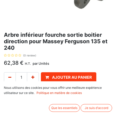
Arbre inférieur fourche sortie boitier
direction pour Massey Ferguson 135 et
240
(0 review)
62,38
€
par
Unités
H.T.
AJOUTER AU PANIER
Nous utilisons des cookies pour vous offrir une meilleure expérience
Délai de livraison :
1 semaine
utilisateur sur ce site.
Politique en matière de cookies
Manuel , nouveau type, référence 1889567M1, pour Massey 135, 235, 240,
245, 250, 255, 260. Voir plan en pièce jointe.
Que les essentiels
Je suis d'accord