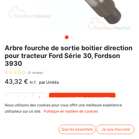
Arbre fourche de sortie boitier direction
pour tracteur Ford Série 30, Fordson
3930
(0 review)
43,32
€
par
Unités
H.T.
AJOUTER AU PANIER
Nous utilisons des cookies pour vous offrir une meilleure expérience
utilisateur sur ce site.
Politique en matière de cookies
Délai de livraison :
1 an
Référence C5NN3575A, 81803120. Boite manuel.
Que les essentiels
Je suis d'accord
Informations complémentaires: