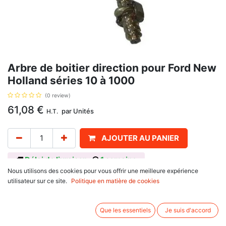
Arbre de boitier direction pour Ford New
Holland séries 10 à 1000
(0 review)
61,08
€
par
Unités
H.T.
AJOUTER AU PANIER
Délai de livraison :
1 semaine
Nous utilisons des cookies pour vous offrir une meilleure expérience
Arbre cannelé avec vis et écrou, longueur 663 mm avec un filet de 20 mm,
utilisateur sur ce site.
Politique en matière de cookies
référence : 81834396, D2NN3A710D, 81803233, 81834396,
C5NN3A710E, se monte sur tracteur Ford
Que les essentiels
Je suis d'accord
10 Series : 4610
100 Series : 4100