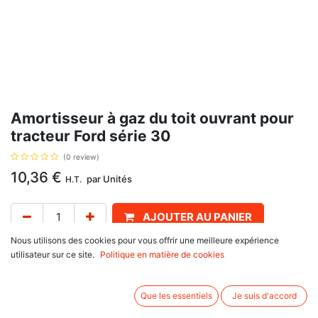
Amortisseur à gaz du toit ouvrant pour
tracteur Ford série 30
(0 review)
10,36
€
par
Unités
H.T.
AJOUTER AU PANIER
Nous utilisons des cookies pour vous offrir une meilleure expérience
Délai de livraison :
1 semaine
utilisateur sur ce site.
Politique en matière de cookies
Se monte sur Ford
Que les essentiels
Je suis d'accord
10 Series : 2610, 2910, 3610, 3910, 6410, 6810, 7410, 7710, 7810,
7910, 8210