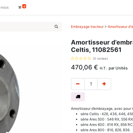
0
-nous
Embrayage tracteur
>
Amortisseur d'
Amortisseur d’embra
Celtis, 11082561
(0 review)
470,06
€
par
Unités
H.T.
Amortisseur d’embrayage, avec pour r
série Celtis : 426, 436, 446, 456
série Ares 500 : 546 RX, 556 RX
série Ares 600 : 616 RX, 656 RC
série Ares 800 : 816, 826, 836.