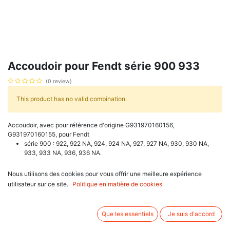
Accoudoir pour Fendt série 900 933
(0 review)
This product has no valid combination.
Accoudoir, avec pour référence d'origine G931970160156,
G931970160155, pour Fendt
série 900 : 922, 922 NA, 924, 924 NA, 927, 927 NA, 930, 930 NA,
933, 933 NA, 936, 936 NA.
Associez d'autres produits:
Nous utilisons des cookies pour vous offrir une meilleure expérience
utilisateur sur ce site.
Politique en matière de cookies
Avis client :
Que les essentiels
Je suis d'accord