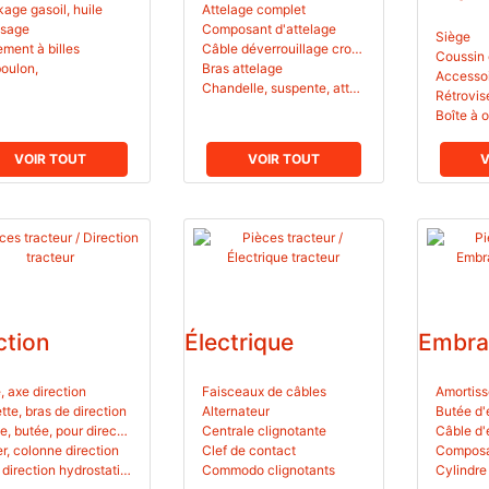
age gasoil, huile
Attelage complet
ssage
Composant d'attelage
Siège
ment à billes
Câble déverrouillage crochet attelage
boulon,
Bras attelage
Accessoi
Chandelle, suspente, attelage,
Rétrovis
Boîte à o
VOIR TOUT
VOIR TOUT
V
ction
Électrique
Embra
, axe direction
Faisceaux de câbles
Amortiss
ette, bras de direction
Alternateur
Butée d
Bague, butée, pour direction
Centrale clignotante
Câble d
er, colonne direction
Clef de contact
Composa
Joint direction hydrostatique
Commodo clignotants
Cylindre