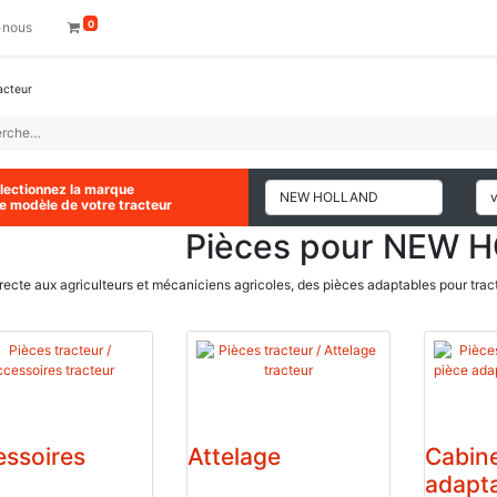
0
-nous
acteur
lectionnez la marque
le modèle de votre tracteur
Pièces pour NEW 
recte aux agriculteurs et mécaniciens agricoles, des pièces adaptables pour tracte
ssoires
Attelage
Cabine
adapta