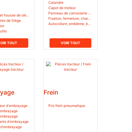
Calandre
Capot de moteur
Panneau de carrosserie pour
Coussin et housse de siège de
Fixation, fermeture, charnière pour carrosserie
res de Siège
Autocollant, emblème, écusson pour
eur
utils
OIR TOUT
VOIR TOUT
yage
Frein
eur d'embrayage
Prix frein pneumatique
'embrayage
'embrayage
nts d'embrayage
 d'embrayage