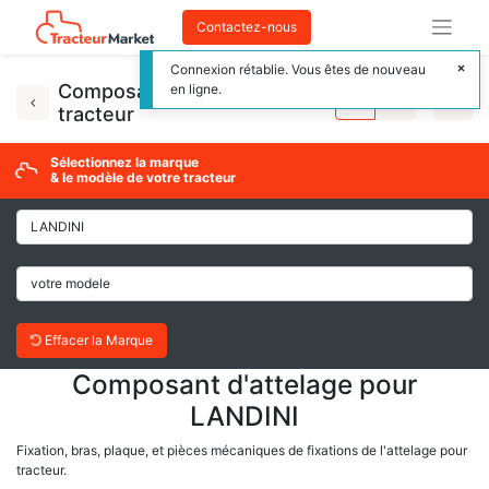
Contactez-nous
Connexion rétablie. Vous êtes de nouveau
Composant d'attelage
en ligne.
tracteur
Sélectionnez la marque
& le modèle de votre tracteur
Effacer la Marque
Composant d'attelage pour
LANDINI
Fixation, bras, plaque, et pièces mécaniques de fixations de l'attelage pour
tracteur.