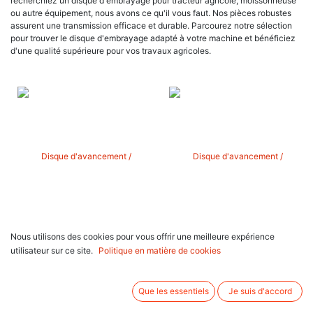
recherchiez un disque d'embrayage pour tracteur agricole, moissonneuse
ou autre équipement, nous avons ce qu'il vous faut. Nos pièces robustes
assurent une transmission efficace et durable. Parcourez notre sélection
pour trouver le disque d'embrayage adapté à votre machine et bénéficiez
d'une qualité supérieure pour vos travaux agricoles.
Disque d'avancement / intégré
Disque d'avancement / intégré
Nous utilisons des cookies pour vous offrir une meilleure expérience
pour tracteur Fiat 72-86 f
pour tracteur Fiat 82-94
utilisateur sur ce site.
Politique en matière de cookies
247,08
€
231,33
€
Que les essentiels
Je suis d'accord