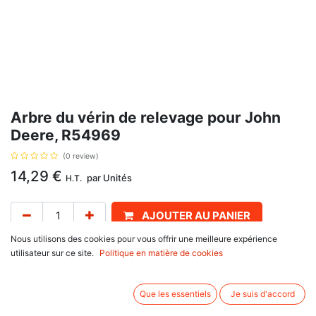
Arbre du vérin de relevage pour John
Deere, R54969
(0 review)
14,29
€
par
Unités
H.T.
AJOUTER AU PANIER
Nous utilisons des cookies pour vous offrir une meilleure expérience
Délai de livraison :
1 semaine
utilisateur sur ce site.
Politique en matière de cookies
Référence d'origine R54969, pour John Deere
Que les essentiels
Je suis d'accord
820, 920, 1020, 1120, 1520, 2020, 2120, 3120
1350, 1550, 1750, 1750 V, 1850, 1850 F, 1850 N, 1850 V, 1950, 1950