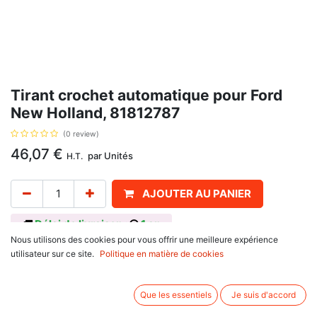
Tirant crochet automatique pour Ford
New Holland, 81812787
(0 review)
46,07
€
par
Unités
H.T.
AJOUTER AU PANIER
Délai de livraison :
1 an
Nous utilisons des cookies pour vous offrir une meilleure expérience
Aavec tube long, et référence Ford: 81812787, C5NNE924E, se monte sur
utilisateur sur ce site.
Politique en matière de cookies
Ford New Holland 5100, 7100 et 4000, 5000, 6000, 7000 et 5340 et
4600, 5600, 6600, 7600 et 5200 et 5700, 6700, 7700.
Que les essentiels
Je suis d'accord