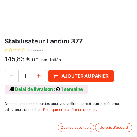
Stabilisateur Landini 377
(0 review)
145,83
€
par
Unités
H.T.
AJOUTER AU PANIER
Délai de livraison :
1 semaine
Référence d'origine: 3533205M91
Nous utilisons des cookies pour vous offrir une meilleure expérience
Informations complémentaires:
utilisateur sur ce site.
Politique en matière de cookies
Se monte sur:
Landini: 5860, 6060, 6860, 68CV, 5860, 6860, 7860, 5865, 6865, 7860,
Que les essentiels
Je suis d'accord
5870, 6070, 6870, 6880, 6880VM, Atlantis 70, Atlantis 75, Atlas 70, Atlas
75, Blizzard 50, Blizzard 60, Blizzard 65, PowerFarm 60, PowerFarm 75