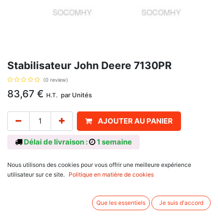
Stabilisateur John Deere 7130PR
(0 review)
83,67
€
par
Unités
H.T.
AJOUTER AU PANIER
Délai de livraison :
1 semaine
Référence d'origine: AL116760
Nous utilisons des cookies pour vous offrir une meilleure expérience
Informations complémentaires:
utilisateur sur ce site.
Politique en matière de cookies
Se monte sur:
John Deere : 5620 , 5720 , 5820 , 5080R , 5080RN , 5090R , 5090RN ,
Que les essentiels
Je suis d'accord
5100R , 5100RN , 6100 , 6100SE , 6200 , 6200SE , 6300 , 6300SE , 6400
, 6400SE , 6506 , 6600 , 6010 , 6010SE , 6110 , 6110SE , 6210 , 6210SE ,