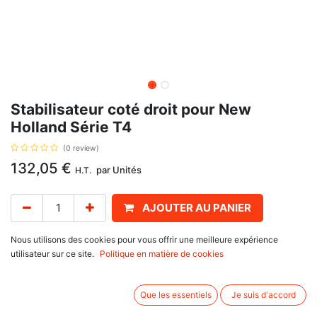
Stabilisateur coté droit pour New
Holland Série T4
(0 review)
132,05
€
par
Unités
H.T.
AJOUTER AU PANIER
En stock
Nous utilisons des cookies pour vous offrir une meilleure expérience
utilisateur sur ce site.
Politique en matière de cookies
Stabilisateur coté droit, référence d'origine : 5197055, 5180006, pour
Ford New Holland
Que les essentiels
Je suis d'accord
TN Series : TN65 F, TN70 F, TN75 F, TN75 FA, TN80 F, TN85
FA, TN90 F, TN95 F, TN95 FA