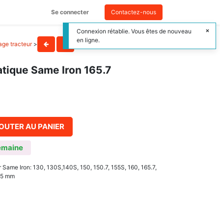
Se connecter
Contactez-nous
Connexion rétablie. Vous êtes de nouveau
en ligne.
lage tracteur
>
atique Same Iron 165.7
OUTER AU PANIER
emaine
 Same Iron: 130, 130S,140S, 150, 150.7, 155S, 160, 165.7,
625 mm