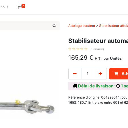
0
-nous
Attelage tracteur
>
Stabilisateur atte
Stabilisateur autom
(0 review)
165,29
€
par
Unités
H.T.
AJ
Délai de livraison :
1 s
Référence d'origine: 001298014, pour
165S, 180.7. Entre axe entre 601 et 