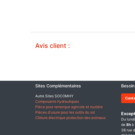
Avis client :
Sites Complémentaires
Besoin
Autre Sites SOCOMHY
Cont
Composants hydrauliques
Pièce pour remorque agricole et routière
Pièces d'usure pour les outils du sol
Except
Clôture électrique protection des animaux
Du lundi
de
8h
à
38 rue d