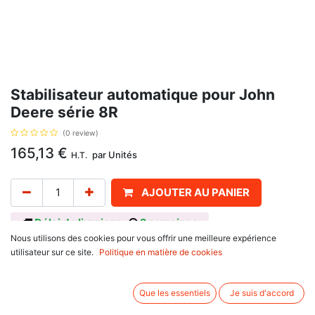
Stabilisateur automatique pour John
Deere série 8R
(0 review)
165,13
€
par
Unités
H.T.
AJOUTER AU PANIER
Délai de livraison :
2 semaines
Nous utilisons des cookies pour vous offrir une meilleure expérience
Stabilisateur automatique, avec pour référence d'origine RE559338,
utilisateur sur ce site.
Politique en matière de cookies
RE63545, pour John Deere
série 8R : 8235 R, 8245 R, 8260 R, 8270 R, 8285 R, 8295 R, 8310 R,
8320 R, 8335 R, 8345 R, 8360 R.
Que les essentiels
Je suis d'accord