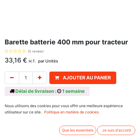
Barette batterie 400 mm pour tracteur
(0 review)
33,16
€
par
Unités
H.T.
AJOUTER AU PANIER
Délai de livraison :
1 semaine
Dimensions : 400 mm, sans bornes.
Nous utilisons des cookies pour vous offrir une meilleure expérience
Associez d'autres produits:
utilisateur sur ce site.
Politique en matière de cookies
Que les essentiels
Je suis d'accord