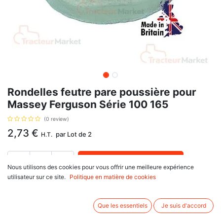
Rondelles feutre pare poussière pour
Massey Ferguson Série 100 165
(0 review)
2,73
€
par
Lot de 2
H.T.
AJOUTER AU PANIER
Nous utilisons des cookies pour vous offrir une meilleure expérience
utilisateur sur ce site.
Politique en matière de cookies
Délai de livraison :
1 semaine
Pour l'arbre de direction assistée. Paire de rondelles diamètre intérieur 47,6
Que les essentiels
Je suis d'accord
mm (ou 1"7/8). Référence d'origine : 183021M2, 196079M1.
Informations complémentaires: