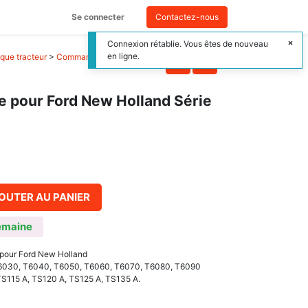
Se connecter
Contactez-nous
Connexion rétablie. Vous êtes de nouveau
en ligne.
que tracteur
>
Commande relevage
 pour Ford New Holland Série
OUTER AU PANIER
emaine
 pour Ford New Holland
T6030, T6040, T6050, T6060, T6070, T6080, T6090
TS115 A, TS120 A, TS125 A, TS135 A.