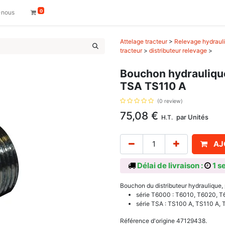
0
-nous
Attelage tracteur
>
Relevage hydrauli
tracteur
>
distributeur relevage
>
Bouchon hydraulique
TSA TS110 A
(0 review)
75,08
€
par
Unités
H.T.
AJ
Délai de livraison :
1 s
Bouchon du distributeur hydraulique,
série T6000 : T6010, T6020, 
série TSA : TS100 A, TS110 A, 
Référence d'origine 47129438.