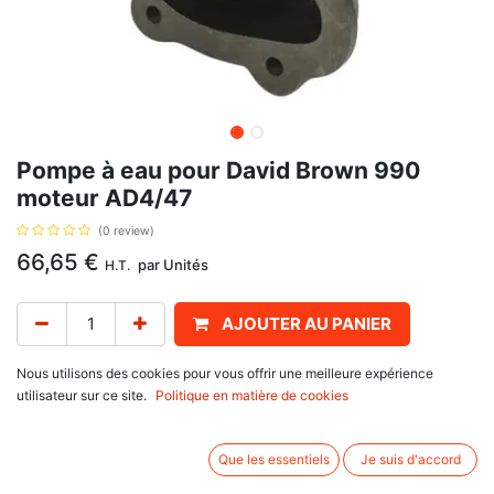
Pompe à eau pour David Brown 990
moteur AD4/47
(0 review)
66,65
€
par
Unités
H.T.
AJOUTER AU PANIER
Délai de livraison :
1 semaine
Nous utilisons des cookies pour vous offrir une meilleure expérience
utilisateur sur ce site.
Politique en matière de cookies
avec la poulie, avec pour référence d'origine : K961011, pour David Brown
900 : 990 (AD4/47)
Que les essentiels
Je suis d'accord