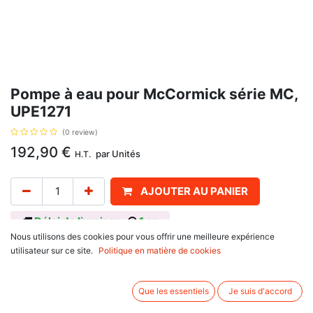
Pompe à eau pour McCormick série MC,
UPE1271
(0 review)
192,90
€
par
Unités
H.T.
AJOUTER AU PANIER
Délai de livraison :
1 an
Nous utilisons des cookies pour vous offrir une meilleure expérience
Pour moteur X60.50, avec pour référence d'origine U5MW0204, UPE1271,
utilisateur sur ce site.
Politique en matière de cookies
pour McCormick MC115, MC130.
Deux modèles, nous consulter :
Que les essentiels
Je suis d'accord
Débit faible (U5MW0197, U5MW0207, 4225308M91, 4226943M91)