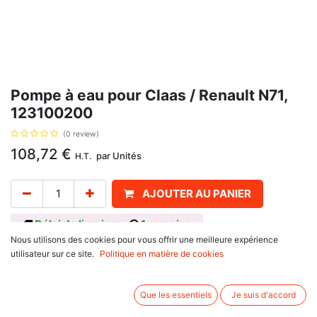
Pompe à eau pour Claas / Renault N71,
123100200
(0 review)
108,72
€
par
Unités
H.T.
AJOUTER AU PANIER
Délai de livraison :
1 semaine
Nous utilisons des cookies pour vous offrir une meilleure expérience
Pompe à eau, avec pour référence d'origine 123100200, pour Claas /
utilisateur sur ce site.
Politique en matière de cookies
Renault : N71, Super 7, Super 7D.
Hauteur 117.25 mm
Que les essentiels
Je suis d'accord
Largeur totale 130 mm
Longueur 192.7 mm