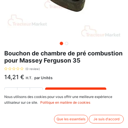
Bouchon de chambre de pré combustion
pour Massey Ferguson 35
(0 review)
14,21
€
par
Unités
H.T.
AJOUTER AU PANIER
Nous utilisons des cookies pour vous offrir une meilleure expérience
utilisateur sur ce site.
Politique en matière de cookies
Délai de livraison :
1 semaine
Pour moteur Perkins: CB21599, 21904, CM33513, 50168, 50170, 50184,
Que les essentiels
Je suis d'accord
80248, 80280, HA, JD, JG, avec pour référence d'origine : 81800075,
37416203, 37416511, 746472M1, E62CA9, pour