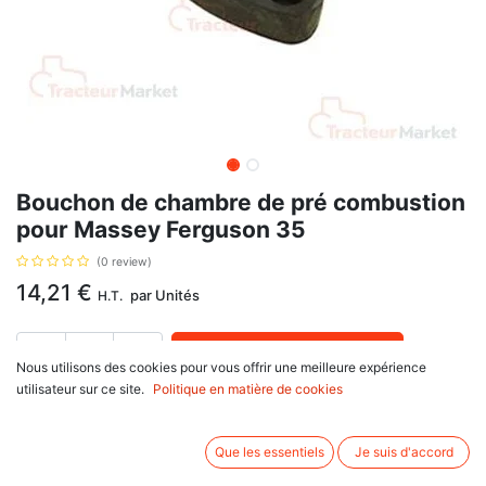
Bouchon de chambre de pré combustion
pour Massey Ferguson 35
(0 review)
14,21
€
par
Unités
H.T.
AJOUTER AU PANIER
Nous utilisons des cookies pour vous offrir une meilleure expérience
utilisateur sur ce site.
Politique en matière de cookies
Délai de livraison :
1 semaine
Pour moteur Perkins: CB21599, 21904, CM33513, 50168, 50170, 50184,
Que les essentiels
Je suis d'accord
80248, 80280, HA, JD, JG, avec pour référence d'origine : 81800075,
37416203, 37416511, 746472M1, E62CA9, pour