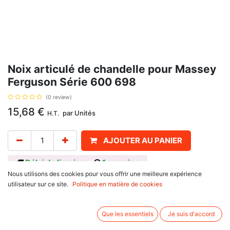
Noix articulé de chandelle pour Massey
Ferguson Série 600 698
(0 review)
15,68
€
par
Unités
H.T.
AJOUTER AU PANIER
Délai de livraison :
1 semaine
Nous utilisons des cookies pour vous offrir une meilleure expérience
Noix articulé de chandelle pour Massey Ferguson Série 600 698, avec
utilisateur sur ce site.
Politique en matière de cookies
pour référence d'origine : 3580976M1. Se monte sur :
Massey Ferguson
Que les essentiels
Je suis d'accord
300 Series
342, 350, 352, 355, 360, 362, 365, 372, 375, 382, 390, 390 T,