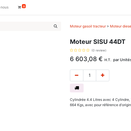
0
-nous
Moteur gasoil tracteur
>
Moteur diese
Moteur SISU 44DT
(0 review)
6 603,08
€
par
Unité
H.T.
Cylindrée 4.4 Litres avec 4 Cylindr
664 Kgs, avec pour référence d'orig