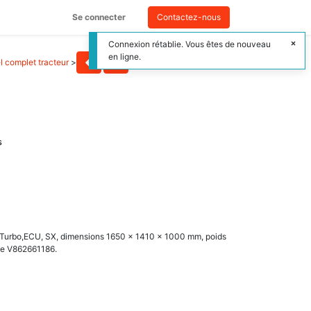
Se connecter
Contactez-nous
Connexion rétablie. Vous êtes de nouveau
en ligne.
l complet tracteur
>
s
e, Turbo,ECU, SX, dimensions 1650 x 1410 x 1000 mm, poids
ine V862661186.