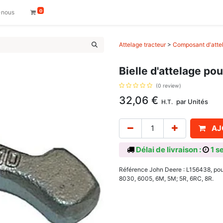
0
-nous
Attelage tracteur
>
Composant d'attel
Bielle d'attelage p
(0 review)
32,06
€
par
Unités
H.T.
AJ
Délai de livraison :
1 s
Référence John Deere : L156438, pou
8030, 6005, 6M, 5M; 5R, 6RC, 8R.