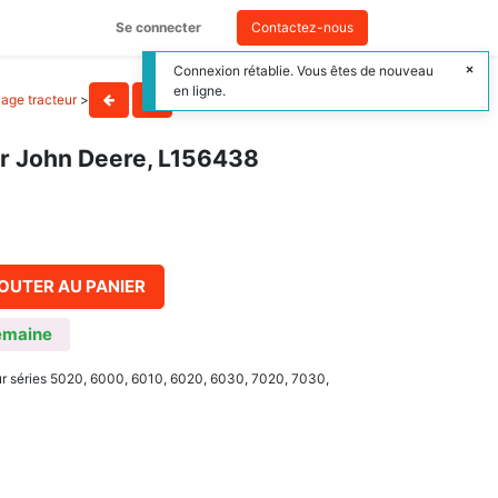
Se connecter
Contactez-nous
Connexion rétablie. Vous êtes de nouveau
en ligne.
age tracteur
>
our John Deere, L156438
OUTER AU PANIER
emaine
r séries 5020, 6000, 6010, 6020, 6030, 7020, 7030,