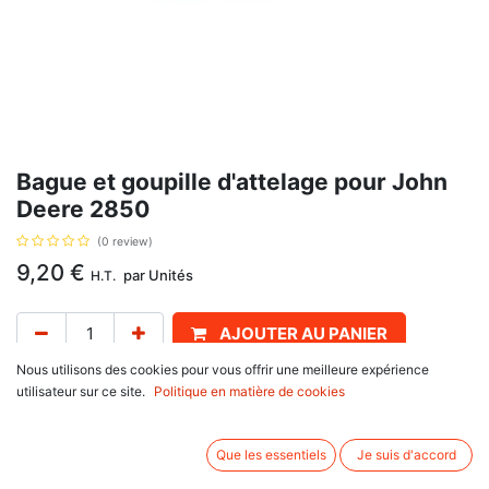
Bague et goupille d'attelage pour John
Deere 2850
(0 review)
9,20
€
par
Unités
H.T.
AJOUTER AU PANIER
Nous utilisons des cookies pour vous offrir une meilleure expérience
Délai de livraison :
1 semaine
utilisateur sur ce site.
Politique en matière de cookies
Pour John Deere : 1640, 1840, 2040, 2140, 2450, 2650, 3130, 3140,
3150, 3340, 3350. Diamètre intérieur 28.12, diamètre extérieur 42.00,
Que les essentiels
Je suis d'accord
longueur goupille 35.02 , diamètre goupille 8.95 mm, avec pour référence
d'origine L26936, L26943