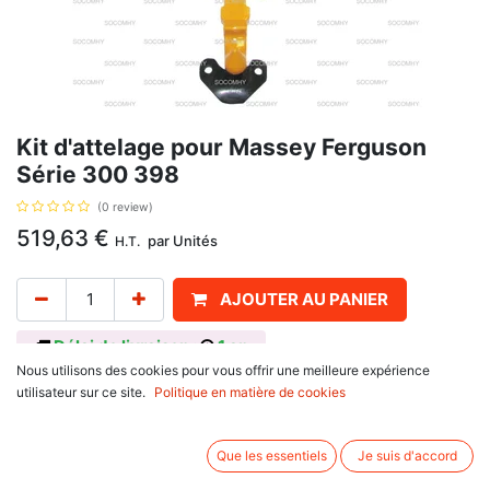
Kit d'attelage pour Massey Ferguson
Série 300 398
(0 review)
519,63
€
par
Unités
H.T.
AJOUTER AU PANIER
Délai de livraison :
1 an
Nous utilisons des cookies pour vous offrir une meilleure expérience
Kit d'attelage automatique, avec pour référence d'origine : 886230M1,
utilisateur sur ce site.
Politique en matière de cookies
557904, pour Massey Ferguson
100 Series : 165, 168, 175, 178, 185, 188
200 Series : 265, 285, 290, 298
Que les essentiels
Je suis d'accord
300 Series : 350, 352, 360, 362, 365, 372, 375, 382, 390 T, 390,
398, 399