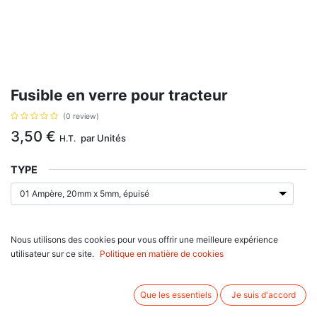
Fusible en verre pour tracteur
(0 review)
3,50
€
par
Unités
H.T.
TYPE
AJOUTER AU PANIER
Nous utilisons des cookies pour vous offrir une meilleure expérience
utilisateur sur ce site.
Politique en matière de cookies
Délai de livraison :
1 semaine
Fusible en verre pour tracteur pour tout type de modèle
Que les essentiels
Je suis d'accord
Associez d'autres produits: