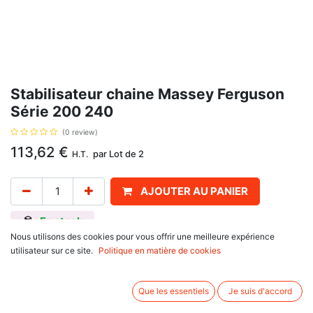
Stabilisateur chaine Massey Ferguson
Série 200 240
(0 review)
113,62
€
par
Lot de 2
H.T.
AJOUTER AU PANIER
En stock
Nous utilisons des cookies pour vous offrir une meilleure expérience
Pour Massey Ferguson
utilisateur sur ce site.
Politique en matière de cookies
100 Series : 135, 148, 165, 168, 175, 185, 188
200 Series : 240, 265, 275
Pre 100 Series : 35X, FE35, 35, 65
Que les essentiels
Je suis d'accord
TE : TE20, TEA20, TED20, TEF20
500 Series : 550, 565, 575