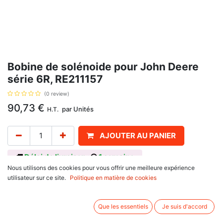
Bobine de solénoide pour John Deere
série 6R, RE211157
(0 review)
90,73
€
par
Unités
H.T.
AJOUTER AU PANIER
Délai de livraison :
1 semaine
Nous utilisons des cookies pour vous offrir une meilleure expérience
Essieu avant et arrière, avec pour référence d'origine RE211156, RE211157
utilisateur sur ce site.
Politique en matière de cookies
Informations complémentaires:
Pour John Deere
Que les essentiels
Je suis d'accord
série 2000 : 2904,