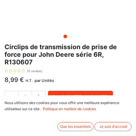
Circlips de transmission de prise de
force pour John Deere série 6R,
R130607
(0 review)
8,99
€
par
Unités
H.T.
AJOUTER AU PANIER
Nous utilisons des cookies pour vous offrir une meilleure expérience
utilisateur sur ce site.
Politique en matière de cookies
Délai de livraison :
1 semaine
Circlips de transmission de prise de force, avec pour référence d'origine
Que les essentiels
Je suis d'accord
R130607