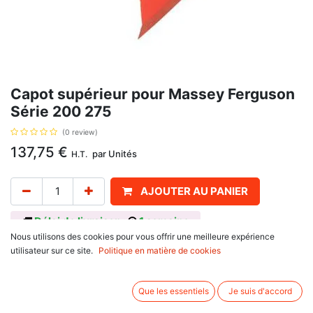
Capot supérieur pour Massey Ferguson
Série 200 275
(0 review)
137,75
€
par
Unités
H.T.
AJOUTER AU PANIER
Délai de livraison :
1 semaine
Nous utilisons des cookies pour vous offrir une meilleure expérience
1175 mm. Référence d'origine : 1672960M93. Se monte sur :
utilisateur sur ce site.
Politique en matière de cookies
Massey Ferguson
200 Séries
265, 275
Que les essentiels
Je suis d'accord
Associez d'autres produits: