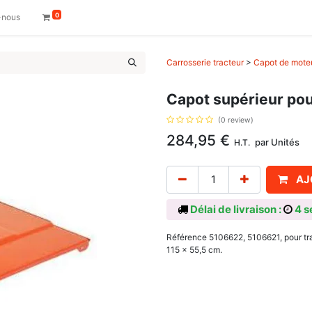
0
-nous
Carrosserie tracteur
>
Capot de moteu
Capot supérieur pour
(0 review)
284,95
€
par
Unités
H.T.
AJ
Délai de livraison :
4 s
Référence 5106622, 5106621, pour tra
115 x 55,5 cm.